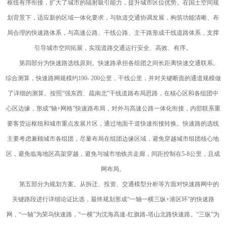
枢纽有序衔接，扩大了城市的辐射吸引能力，提升城市区位优势。在国土空间规
划背景下，适应新的区域一体化要求，与轨道交通协调发展，构筑功能清晰、布
局合理的快速路体系，与高速公路、干线公路、主干路形成干线道路体系，支撑
引导城市空间拓展，实现道路交通运行安全、高效、有序。
第四部分为快速路选线原则。快速路承担各组团之间长距离快速交通联系。
综合测算，快速路网规模约190- 200公里，干线公里，并对关键断面的通道规模做
了详细的测算。按照“强东西、疏南北”干线道路布局思路，在核心区和各组团中
心区边缘，形成“轴+网格”快速路布局，对外与高速公路一体化衔接，内部联系重
要客货运枢纽和城市重点发展片区，通过地面干道快速衔接转换。快速路的选线
主要考虑兼顾城市各组团，尽量布局在组团边缘区域，避免穿越城市组团核心地
区，避免临海地区高架穿越，避免与城市地铁共走廊，间距控制在5-8公里，且成
网布局。
第五部分为规划方案。从拆迁、投资、交通模型分析等方面对快速路网中的
关键路段进行详细论证比选，最终规划形成“一轴一横三纵+港区环”的快速路
网，“一轴”为荣乌快速路，“一横”为沈海高速-红旗路-塔山北路快速路。“三纵”为