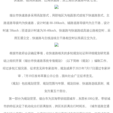
快速路、德润快速路、山海快速路，加上港区快速路环线 公里。
烟台市快速路多采用高架形式，局部地区为地面形式或地下快速路形式。主
路道路等级均为快速路，设计时速 80-100km/h。辅路道路等级均为主干路，设计
时速 50km/h；匝道设计时速为30-40km/h。快速路与快速路或高速公路相交时，采
用互通立交，快速路与主线连续主干路相交时以简易立交为主。
根据市政府会议确定事项，在快速路相关的多轮规划论证和详细规划研究基
础上组织开展《烟台市快速路系统专项规划》（以下简称《规划》）编制工作。
经过多轮汇报完善、征求意见和专家咨询，规划成果于2021年7月17日通过专家评
审，7月19日发布草案公示公告，面向社会广泛征求意见。
《规划》包括规划背景、规划范围与年限、规划目标、快速路选线原则、规
划方案五个部分。
第一部分为规划背景。烟台市为滨海带状组团城市，东西长100公里。带状城
市的特征决定了机动化出行距离较长，跨区长距离出行时耗长。《城市道路交通