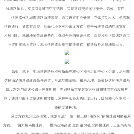
线道路体系，支撑引导城市空间拓展，实现道路交通运行安全、高效、有序。
快速路作为城市道路系统骨架，通过设置中央分隔，立体控制出入，使汽车
快速通行。通常有高架、地面和地下三种敷设方式，结合分段道路的红线宽度、
沿线用地、地形地势等建设条件，选取合理的敷设形式。高架和地下快速路通过
匝道衔接地面道路，地面快速路采用主辅路形式，辅路服务沿线地块出入。
高架、地下、地面快速路标准横断面在核心区和各组团中心区边缘，尽可能
选择满足快速路建设条件通道，形成功能清晰、布局合理、高效畅达的快速路系
统，对外与高速公路一体化衔接，内部联系重要客货运枢纽和城市重点发展片
区，通过地面干道快速衔接转换，承担中长距离跨组团出行，缓解核心区主次干
路的交通拥堵。
经过方案充分比选研究，规划形成“一轴一横三纵+港区环”的快速路网络布局
方案。一轴为荣乌快速路、一横为沈海高速-红旗路-塔山北路快速路，三纵为奇泉