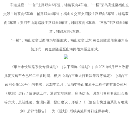
车道规模：“一轴”主路双向6车道，辅路双向4车道。“一横”荣乌高速至福山立
交段主路双向6车道，辅路双向4车道；福山立交至夹河段主路双向8车道，辅路双
向6车道；夹河至山海路段主路双向6车道，辅路双向 6车道。“三纵”主路双向6车
道，辅路双向6车道。
“一横”：福山立交以西段为地面形式，福山立交以东-黄金顶隧道段主路为高
架形式；黄金顶隧道至山海路段为隧道形式。
《烟台市快速路系统专项规划》（以下简称《规划》）自2021年9月经市政府
批复实施至今已经二年多时间。根据《烟台市重大行政决策程序规定》（烟台市
政府令第150号）的要求，2023年11月，我局委托山东原子工程咨询有限公司对
《规划》进行了后评估工作。通过实地踏勘、座谈访谈、调查问卷和专家组会商
等方式，总结经验、发现问题、提出建议，形成了《〈烟台市快速路系统专项规
划〉后评估报告》，为《规划》后续实施和修订提供参考。