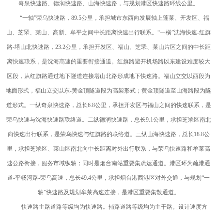
奇泉快速路、德润快速路、山海快速路，与规划港区快速路环线公里。
“一轴”荣乌快速路，89.5公里，承担城市东西向发展轴上蓬莱、开发区、福
山、芝罘、莱山、高新、牟平之间中长距离快速出行联系。“一横”沈海快速-红旗
路-塔山北快速路，23.2公里，承担开发区、福山、芝罘、莱山片区之间的中长距
离快速联系，是沈海高速的重要衔接通道。红旗路避开机场路以东建设难度较大
区段，从红旗路通过地下隧道连接塔山北路形成地下快速路。福山立交以西段为
地面形式，福山立交以东-黄金顶隧道段为高架形式；黄金顶隧道至山海路段为隧
道形式。一纵奇泉快速路，总长6.8公里，承担开发区与福山之间的快速联系，是
荣乌快速与沈海快速路联络道。二纵德润快速路，总长9.1公里，承担芝罘区南北
向快速出行联系，是荣乌快速与红旗路的联络道。三纵山海快速路，总长18.8公
里，承担芝罘区、莱山区南北向中长距离对外出行联系，与荣乌快速路和牟莱高
速公路衔接，服务市域纵轴；同时是烟台南站重要集疏运通道。港区环为疏港通
道-平畅河路-荣乌高速，总长49.4公里，承担烟台港西港区对外交通，与规划“一
轴”快速路及规划牟莱高速连接，是港区重要集散通道。
快速路主路道路等级均为快速路。辅路道路等级均为主干路。设计速度方