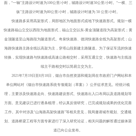
面，“一轴”主路设计时速为100公里/小时，辅路设计时速50公里/小时。“一横、三
纵”主路设计时速为80公里/小时，辅路设计时速为 50 公里/小时。
快速路多采用高架形式，局部地区为地面形式或地下快速路形式。规划一横
快速路福山立交以西段为地面形式，福山立交以东-黄金顶隧道段为高架形式；黄
金顶隧道至山海路段为隧道形式。奇泉快速路、德润快速路全线为高架形式；山
海路快速路主路全线以高架为主，穿塔山段新建主路隧道。为了保证车流的快速
转换，实现快速路与快速路或高速公路相交时，采用互通立交，快速路与主线连
续主干路相交时以简易立交为主。
2021年7月19日至8月18日，烟台市自然资源和规划局在市政府门户网站和本
单位网站对《烟台市快速路系统专项规划（草案）》公开征求意见。经统计梳
理，主要涉及快速路走向、快速路建设形式、快速路出入口布局以及道路规划等
方面。意见建议已进行逐条梳理，经认真反馈研究，已完成规划成果的优化完善
工作。其中对涉及“山海路高架快速路”等相关意见，我局邀请城市规划、交通规
划、道路桥梁工程等方面专家进行了深入研究论证，相关问题的解答通过媒体渠
道已向公众发布。