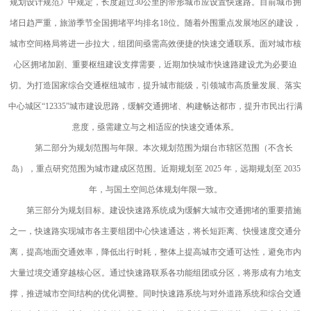
规划设计规范》中规定，长度超过30公里的带形城市应设置快速路。目前城市拥
堵日趋严重，旅游季节全国拥堵平均排名18位。随着外围重点发展地区的建设，
城市空间格局将进一步拉大，组团间亟需高效便捷的快速交通联系。面对城市核
心区拥堵加剧、重要枢纽建设支撑需要，近期加快城市快速路建设尤为必要迫
切。为打造国家综合交通枢纽城市，提升城市能级，引领城市高质量发展、落实
中心城区“12335”城市建设思路，缓解交通拥堵、构建畅达都市，提升市民出行满
意度，亟需建立与之相适应的快速交通体系。
第二部分为规划范围与年限。本次规划范围为烟台市辖区范围（不含长
岛），重点研究范围为城市建成区范围。近期规划至 2025 年，远期规划至 2035
年，与国土空间总体规划年限一致。
第三部分为规划目标。建设快速路系统成为缓解大城市交通拥堵的重要措施
之一，快速路实现城市各主要组团中心快速通达，将长短距离、快慢速度交通分
离，提高地面交通效率，降低出行时耗，整体上提高城市交通可达性，避免市内
大量过境交通穿越核心区。通过快速路联系各功能组团或分区，将形成有力地支
撑，推进城市空间结构的优化调整。同时快速路系统与对外道路系统和综合交通