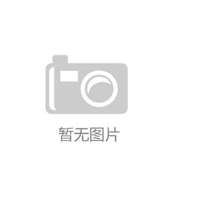
网站建设
企鹅群里有特务
案例详情