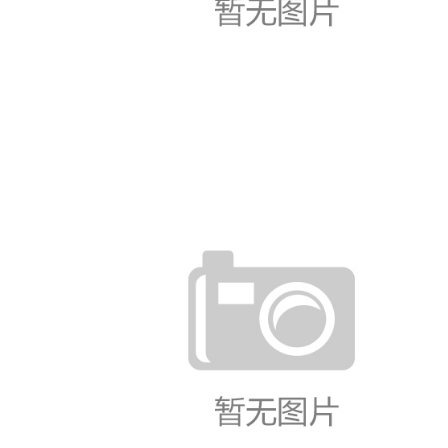
案例详情
网站建设
哈弗H9
案例详情