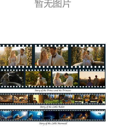
网站建设
网站建设
上市不到两个月卖了2万台这款国产MPV凭什
么这么火？
字节跳动与南洋理工大学开源StoryMem框架
案例详情
案例详情