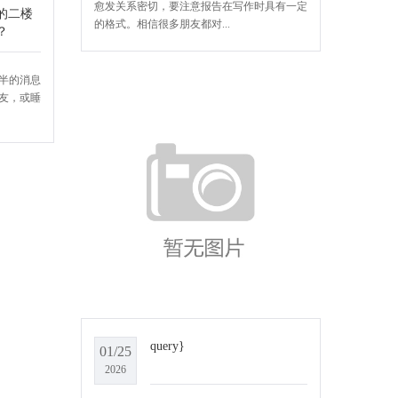
愈发关系密切，要注意报告在写作时具有一定
的二楼
的格式。相信很多朋友都对...
？
半的消息
友，或睡
query}
01/25
2026