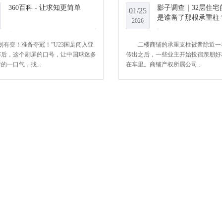
360百科 - 让求知更简单
影子调查｜32层住宅
01/25
是谁凿了那根承重柱
2026
有变！准备夺冠！”U23国足闯入亚
二楼商铺的承重支柱被凿除近一
赛后，这个刷屏的口号，让中国球迷多
传出之后，一些业主开始投宿亲朋好
的一口气，找...
在车里。商铺产权所属公司...