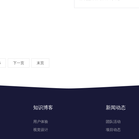
5
下一页
末页
知识博客
新闻动态
用户体验
团队活动
视觉设计
项目动态