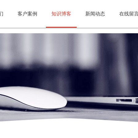
们
客户案例
知识博客
新闻动态
在线留