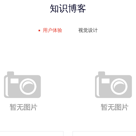
知识博客
用户体验
视觉设计