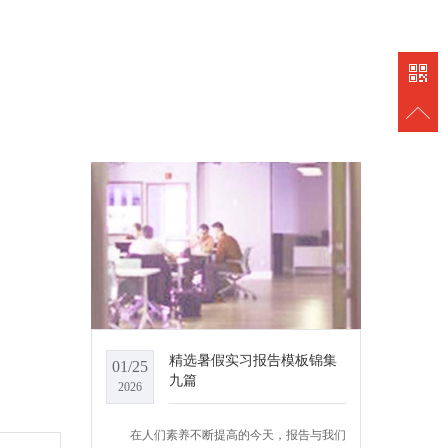
精选暑假实习报告模板锦集
01/25
九篇
2026
在人们素养不断提高的今天，报告与我们