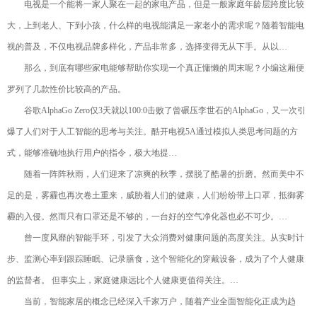
电视是一个能将一家人聚在一起的家电产品，但是一般家庭年龄层跨度比较
大，上到老人、下到小孩，什么样的电视能满足一家老小的需求呢？随着智能电
视的普及，不仅电视品牌多样化，产品非常多，选择变得无从下手。从以…
那么，到底有哪些家电能够帮助你实现一个真正慵懒的周末呢？小编这厢便
罗列了几款性价比较高的产品。
谷歌AlphaGo Zero仅3天就以100:0击败了曾碾压李世石的AlphaGo，又一次引
爆了人们对于人工智能的思考与关注。酷开电视5A通过模拟人类思考问题的方
式，能够准确地执行用户的指令，极大地提…
随着一阵阵秋雨，人们迎来了凉爽的秋季，摆脱了酷暑的折磨。然而美中不
足的是，雾霾也再次卷土重来，威胁着人们的健康，人们纷纷带上口罩，抵御雾
霾的入侵。然而只有口罩还是不够的，一台好的空气净化器也必不可少。…
曾一度风靡的智能手环，引发了大众消费对健康问题的高度关注。从实时计
步、监测心率到跟踪睡眠、记录膳食，这个智能化的穿戴设备，成为了个人健康
的监督者。 但事实上，家庭健康远比个人健康更值得关注。…
当前，智能家居的概念已经深入千家万户，随着产业全面智能化正成为趋