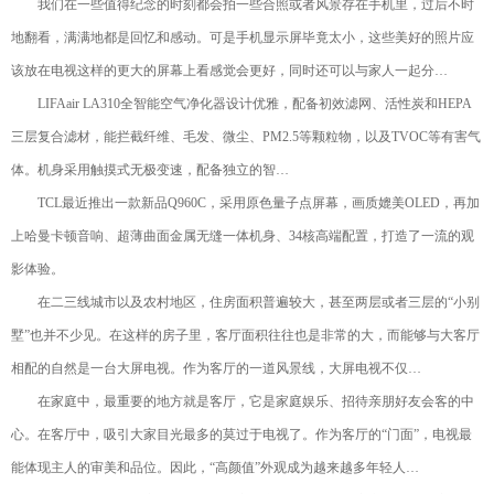
我们在一些值得纪念的时刻都会拍一些合照或者风景存在手机里，过后不时
地翻看，满满地都是回忆和感动。可是手机显示屏毕竟太小，这些美好的照片应
该放在电视这样的更大的屏幕上看感觉会更好，同时还可以与家人一起分…
LIFAair LA310全智能空气净化器设计优雅，配备初效滤网、活性炭和HEPA
三层复合滤材，能拦截纤维、毛发、微尘、PM2.5等颗粒物，以及TVOC等有害气
体。机身采用触摸式无极变速，配备独立的智…
TCL最近推出一款新品Q960C，采用原色量子点屏幕，画质媲美OLED，再加
上哈曼卡顿音响、超薄曲面金属无缝一体机身、34核高端配置，打造了一流的观
影体验。
在二三线城市以及农村地区，住房面积普遍较大，甚至两层或者三层的“小别
墅”也并不少见。在这样的房子里，客厅面积往往也是非常的大，而能够与大客厅
相配的自然是一台大屏电视。作为客厅的一道风景线，大屏电视不仅…
在家庭中，最重要的地方就是客厅，它是家庭娱乐、招待亲朋好友会客的中
心。在客厅中，吸引大家目光最多的莫过于电视了。作为客厅的“门面”，电视最
能体现主人的审美和品位。因此，“高颜值”外观成为越来越多年轻人…