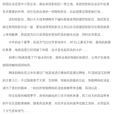
跨国企业还是中小型企业，都会有投影机的一席之地。虽然投影机在会议中起着
至关重要的作用，但它也有自身的一些限制所在，比如需要定期更换灯泡…
说到投影仪，我们今天就来聊聊关于偏向家庭使用的微型投影仪，因此暂且
掀过商用投影仪这一篇，要知道商用投影仪之所以比当前微型投影仪在视觉效果
上来得酸爽，那是因为它们采用造价更加昂贵的激光光源，同时在亮度流…
今年的这个夏季，高温天气比往常更加持久，40°以上屡见不鲜。最热的新疆
吐鲁番，地表温度已经突破了88度，这才是名副其实的火炉……
创维G3电视搭载了TV版全民K歌，拥有全新的智能K歌模式，让用户在家就
能唱得畅快唱得响亮。
网络剧顾名思义并非通过广电渠道进行播放而是通过网络，PC固然是互联网
的主要入口，不过随着客厅大屏、互联网、智能化因素的泛起，智能网络机顶盒
成为了更好的载体，一款好的智能网络机顶盒能够带来流畅、高清以及…
经过短暂的梅雨季节，炎热到融化的三伏天悄然来袭，而三伏天的高温带来
的不仅仅是酷暑难耐，随着高温来袭，光化学反应的速率也随之加快，从而提高
了大气层有害气……