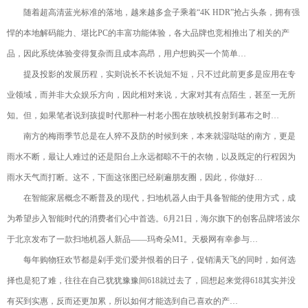
随着超高清蓝光标准的落地，越来越多盒子乘着“4K HDR”抢占头条，拥有强
悍的本地解码能力、堪比PC的丰富功能体验，各大品牌也竞相推出了相关的产
品，因此系统体验变得复杂而且成本高昂，用户想购买一个简单…
提及投影的发展历程，实则说长不长说短不短，只不过此前更多是应用在专
业领域，而并非大众娱乐方向，因此相对来说，大家对其有点陌生，甚至一无所
知。但，如果笔者说到孩提时代那种一村老小围在放映机投射到幕布之时…
南方的梅雨季节总是在人猝不及防的时候到来，本来就湿哒哒的南方，更是
雨水不断，最让人难过的还是阳台上永远都晾不干的衣物，以及既定的行程因为
雨水天气而打断。这不，下面这张图已经刷遍朋友圈，因此，你做好…
在智能家居概念不断普及的现代，扫地机器人由于具备智能的使用方式，成
为希望步入智能时代的消费者们心中首选。6月21日，海尔旗下的创客品牌塔波尔
于北京发布了一款扫地机器人新品——玛奇朵M1。天极网有幸参与…
每年购物狂欢节都是剁手党们爱并恨着的日子，促销满天飞的同时，如何选
择也是犯了难，往往在自己犹犹豫豫间618就过去了，回想起来觉得618其实并没
有买到实惠，反而还更加累，所以如何才能选到自己喜欢的产…