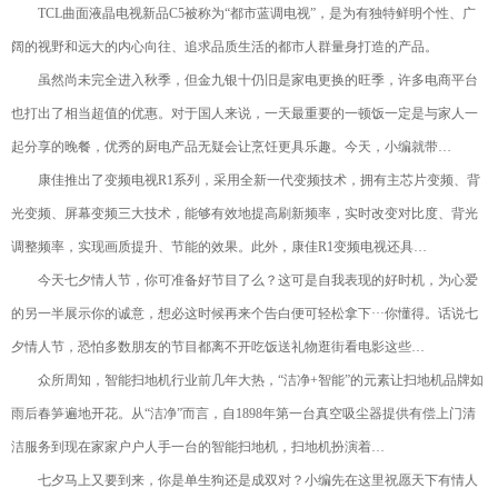
TCL曲面液晶电视新品C5被称为“都市蓝调电视”，是为有独特鲜明个性、广
阔的视野和远大的内心向往、追求品质生活的都市人群量身打造的产品。
虽然尚未完全进入秋季，但金九银十仍旧是家电更换的旺季，许多电商平台
也打出了相当超值的优惠。对于国人来说，一天最重要的一顿饭一定是与家人一
起分享的晚餐，优秀的厨电产品无疑会让烹饪更具乐趣。今天，小编就带…
康佳推出了变频电视R1系列，采用全新一代变频技术，拥有主芯片变频、背
光变频、屏幕变频三大技术，能够有效地提高刷新频率，实时改变对比度、背光
调整频率，实现画质提升、节能的效果。此外，康佳R1变频电视还具…
今天七夕情人节，你可准备好节目了么？这可是自我表现的好时机，为心爱
的另一半展示你的诚意，想必这时候再来个告白便可轻松拿下···你懂得。话说七
夕情人节，恐怕多数朋友的节目都离不开吃饭送礼物逛街看电影这些…
众所周知，智能扫地机行业前几年大热，“洁净+智能”的元素让扫地机品牌如
雨后春笋遍地开花。从“洁净”而言，自1898年第一台真空吸尘器提供有偿上门清
洁服务到现在家家户户人手一台的智能扫地机，扫地机扮演着…
七夕马上又要到来，你是单生狗还是成双对？小编先在这里祝愿天下有情人