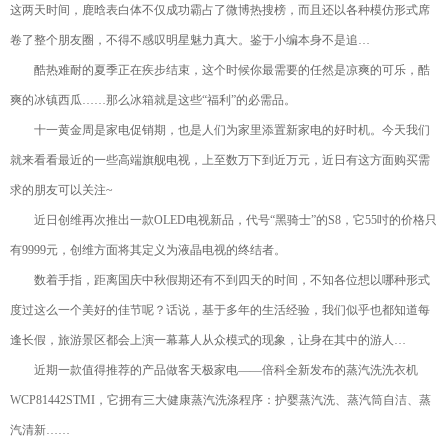
这两天时间，鹿晗表白体不仅成功霸占了微博热搜榜，而且还以各种模仿形式席
卷了整个朋友圈，不得不感叹明星魅力真大。鉴于小编本身不是追…
酷热难耐的夏季正在疾步结束，这个时候你最需要的任然是凉爽的可乐，酷
爽的冰镇西瓜……那么冰箱就是这些“福利”的必需品。
十一黄金周是家电促销期，也是人们为家里添置新家电的好时机。今天我们
就来看看最近的一些高端旗舰电视，上至数万下到近万元，近日有这方面购买需
求的朋友可以关注~
近日创维再次推出一款OLED电视新品，代号“黑骑士”的S8，它55吋的价格只
有9999元，创维方面将其定义为液晶电视的终结者。
数着手指，距离国庆中秋假期还有不到四天的时间，不知各位想以哪种形式
度过这么一个美好的佳节呢？话说，基于多年的生活经验，我们似乎也都知道每
逢长假，旅游景区都会上演一幕幕人从众模式的现象，让身在其中的游人…
近期一款值得推荐的产品做客天极家电——倍科全新发布的蒸汽洗洗衣机
WCP81442STMI，它拥有三大健康蒸汽洗涤程序：护婴蒸汽洗、蒸汽筒自洁、蒸
汽清新……