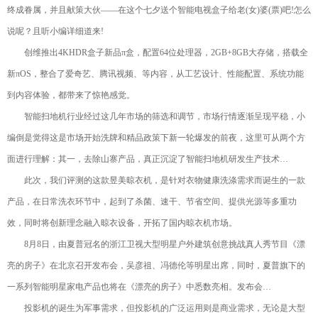
终成眷属，并且献策大伙——在这个七夕送个智能电视盒子给老(女)婆(票)吧!怎么
说呢？且听小编详细道来!
创维推出4KHDR盒子新品π盒，配置64位处理器，2GB+8GB大存储，搭载全
新πOS，整合了爱奇艺、腾讯视频、等内容，从工艺设计、性能配置、系统功能
到内容体验，都带来了惊艳感觉。
智能扫地机行业经过这几年市场的筛选和调节，市场行情逐渐呈现平稳，小
编倒是觉得这是市场开始洗牌和精品政策下新一轮爆发的前夜，这里可从两个方
面进行理解：其一，去除山寨产品，真正沉淀了智能扫地机研发生产技术…
此次，我们评测的这款昱美晾衣机，是针对衣物健康洗涤需求而诞生的一款
产品，在日常洗衣环节中，起到了杀菌、速干、节省空间、提供光源等多重功
效，同时将创新理念融入晾衣设备，开拓了国内晾衣机市场。
8月8日，由夏普冠名的浙江卫视大型明星户外建筑创意挑战真人秀节目《漂
亮的房子》在北京召开发布会，吴彦祖、冯德伦等明星出席，同时，夏普旗下的
一系列智能明星家电产品也将在《漂亮的房子》中悉数亮相。发布会…
投影机的诞生为军事需求，但投影机的广泛运用则是商业需求，无论是大型