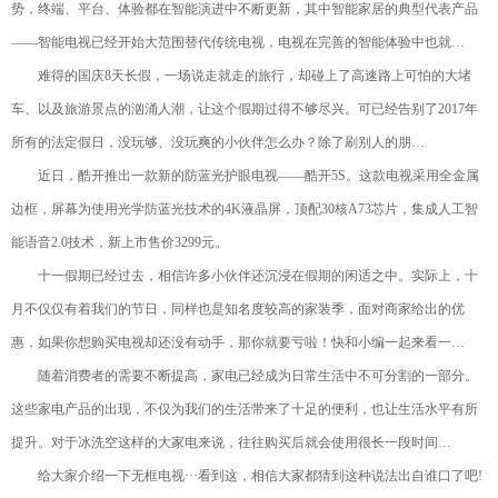
势，终端、平台、体验都在智能演进中不断更新，其中智能家居的典型代表产品
——智能电视已经开始大范围替代传统电视，电视在完善的智能体验中也就…
难得的国庆8天长假，一场说走就走的旅行，却碰上了高速路上可怕的大堵
车、以及旅游景点的汹涌人潮，让这个假期过得不够尽兴。可已经告别了2017年
所有的法定假日，没玩够、没玩爽的小伙伴怎么办？除了刷别人的朋…
近日，酷开推出一款新的防蓝光护眼电视——酷开5S。这款电视采用全金属
边框，屏幕为使用光学防蓝光技术的4K液晶屏，顶配30核A73芯片，集成人工智
能语音2.0技术，新上市售价3299元。
十一假期已经过去，相信许多小伙伴还沉浸在假期的闲适之中。实际上，十
月不仅仅有着我们的节日，同样也是知名度较高的家装季，面对商家给出的优
惠，如果你想购买电视却还没有动手，那你就要亏啦！快和小编一起来看一…
随着消费者的需要不断提高，家电已经成为日常生活中不可分割的一部分。
这些家电产品的出现，不仅为我们的生活带来了十足的便利，也让生活水平有所
提升。对于冰洗空这样的大家电来说，往往购买后就会使用很长一段时间…
给大家介绍一下无框电视···看到这，相信大家都猜到这种说法出自谁口了吧!