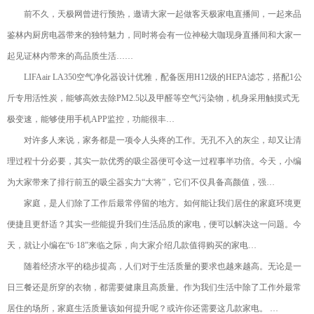
前不久，天极网曾进行预热，邀请大家一起做客天极家电直播间，一起来品
鉴林内厨房电器带来的独特魅力，同时将会有一位神秘大咖现身直播间和大家一
起见证林内带来的高品质生活……
LIFAair LA350空气净化器设计优雅，配备医用H12级的HEPA滤芯，搭配1公
斤专用活性炭，能够高效去除PM2.5以及甲醛等空气污染物，机身采用触摸式无
极变速，能够使用手机APP监控，功能很丰…
对许多人来说，家务都是一项令人头疼的工作。无孔不入的灰尘，却又让清
理过程十分必要，其实一款优秀的吸尘器便可令这一过程事半功倍。今天，小编
为大家带来了排行前五的吸尘器实力“大将”，它们不仅具备高颜值，强…
家庭，是人们除了工作后最常停留的地方。如何能让我们居住的家庭环境更
便捷且更舒适？其实一些能提升我们生活品质的家电，便可以解决这一问题。今
天，就让小编在“6·18”来临之际，向大家介绍几款值得购买的家电…
随着经济水平的稳步提高，人们对于生活质量的要求也越来越高。无论是一
日三餐还是所穿的衣物，都需要健康且高质量。作为我们生活中除了工作外最常
居住的场所，家庭生活质量该如何提升呢？或许你还需要这几款家电。 …